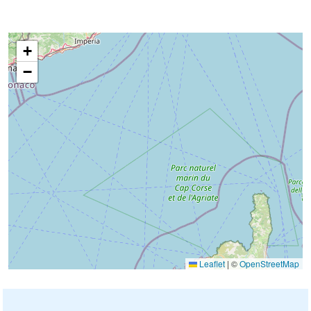
+
−
Leaflet
|
©
OpenStreetMap