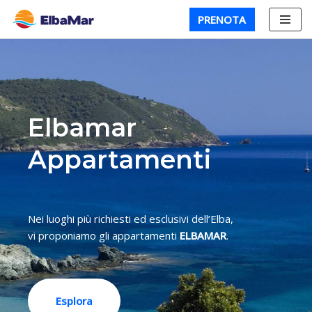
PRENOTA
Vai
al
contenuto
Elbamar
Appartamenti
Nei luoghi più richiesti ed esclusivi dell’Elba,
vi proponiamo gli appartamenti
ELBAMAR
.
Esplora